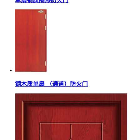
单扇钢质隔热防火门
钢木质单扇 （通道）防火门